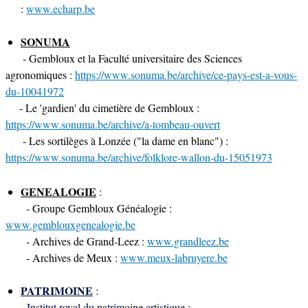
:
www.echarp.be
SONUMA
-
Gembloux et la Faculté universitaire des Sciences
agronomiques :
https://www.sonuma.be/archive/ce-pays-est-a-vous-
du-10041972
- Le 'gardien' du cimetière de Gembloux :
https://www.sonuma.be/archive/a-tombeau-ouvert
-
Les sortilèges à Lonzée ("la dame en blanc") :
https://www.sonuma.be/archive/folklore-wallon-du-15051973
GENEALOGIE
:
- Groupe Gembloux Généalogie :
www.gemblouxgenealogie.be
- Archives de Grand-Leez :
www.grandleez.be
- Archives de Meux :
www.meux-labruyere.be
PATRIMOINE
:
- Institut royal du patrimoine artistique :