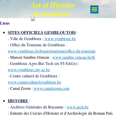
Art et Histoire
de Gembloux
Liens
SITES OFFICIELS GEMBLOUTOIS
:
- Ville de Gembloux :
www.gembloux.be
- Office du Tourisme de Gembloux :
www.gembloux.be/loisirs/tourisme/office-du-tourisme
- Maison Sambre-Orneau :
www.sambre-orneau.be/f
r
- Gembloux Agro-Bio Tech (ex FUSAGx) :
www.gembloux.ulg.ac.be
- Centre culturel de Gembloux :
www.centreculturelgembloux.be
- Canal Zoom :
www.canalzoom.com
HISTOIRE
:
- Archives Générales du Royaume
:
www.arch.be
- Entente des Cercles d'Histoire et d'Archéologie du Roman Païs