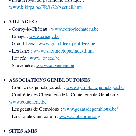
www.kikirpa.be/FR/1/22/Accueil.htm
VILLAGES :
- Corroy-le-Château :
www.corroylechateau.be
- Ernage :
www.ernage.be
- Grand-Leez :
www.grand-leez-petit-leez.be
- Les Isnes :
www.isnes.net/topic/index.html
- Lonzée :
www.lonzee.be
- Sauvenière :
www.sauveniere.be
ASSOCIATIONS GEMBLOUTOISES
:
- Comité des jumelages asbl :
www.gembloux-jumelages.be
- Confrérie des Chevaliers de la Coutellerie de Gembloux :
www.coutellerie.be
- Les géants de Gembloux :
www.geantsdegembloux.be/
- La chorale Canticorum :
www.canticorum.org
S
ITES AMIS
: