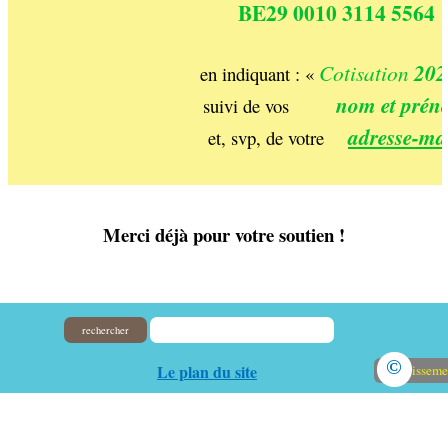
BE29 0010 3114 5564
Cotisation
202
en indiquant : «
nom et pré
suivi de vos
adresse-ma
et, svp, de votre
Merci déjà pour votre soutien !
rechercher
©
Le plan du site
Avertisseme