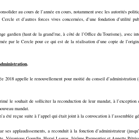
consolider au cours de l’année en cours, notamment avec les autorités politiq
le Cercle et d’autres forces vives concernées, d’une fondation d’utilité pu
nge gardien (haut de la grand’rue, à côté de l’Office du Tourisme), avec in
ée par le Cercle pour ce qui est de la réalisation d’une copie de l’origi
administration
.
née 2018 appelle le renouvellement pour moitié du conseil d’administrati
primé le souhait de solliciter la reconduction de leur mandat, à l’exception
 nouveau mandat.
’a été reçue suite à l’appel qui était joint à la convocation à l’assemblée g
r ses applaudissements, a reconduit à la fonction d’administrateur (jus
e, Véronique Gourdin, Hervé Legros, Jérôme Parmentier et Annette Pétris