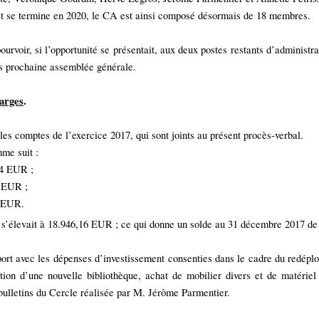
at se termine en 2020, le CA est ainsi composé désormais de 18 membres.
rvoir, si l’opportunité se présentait, aux deux postes restants d’administrat
lus prochaine assemblée générale.
harges
.
es comptes de l’exercice 2017, qui sont joints au présent procès-verbal.
me suit :
94 EUR ;
 EUR ;
8 EUR.
 s’élevait à 18.946,16 EUR ; ce qui donne un solde au 31 décembre 2017 d
port avec les dépenses d’investissement consenties dans le cadre du redép
tion d’une nouvelle bibliothèque, achat de mobilier divers et de matériel 
 bulletins du Cercle réalisée par M. Jérôme Parmentier.