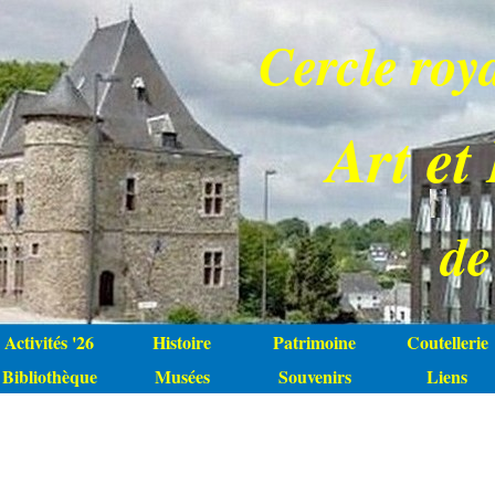
Cercle roy
Art et
de
Activités '26
Histoire
Patrimoine
Coutellerie
Bibliothèque
Musées
Souvenirs
Liens