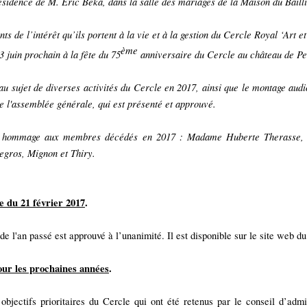
ésidence de M. Eric Béka, dans la salle des mariages de la Maison du Bailli
 de l’intérêt qu’ils portent à la vie et à la gestion du Cercle Royal ‘Art 
ème
3 juin prochain à la fête du 75
anniversaire du Cercle au château de Pet
 sujet de diverses activités du Cercle en 2017, ainsi que le montage audi
e l'assemblée générale, qui est présenté et approuvé.
en hommage aux membres décédés en 2017 : Madame Huberte Therasse, 
egros, Mignon et Thiry.
e du 21 février 2017
.
e l'an passé est approuvé à l’unanimité. Il est disponible sur le site web d
pour les prochaines années
.
bjectifs prioritaires du Cercle qui ont été retenus par le conseil d’admin