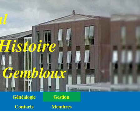
al
 Histoire
 Gembloux
Généalogie
Gestion
Contacts
Membres