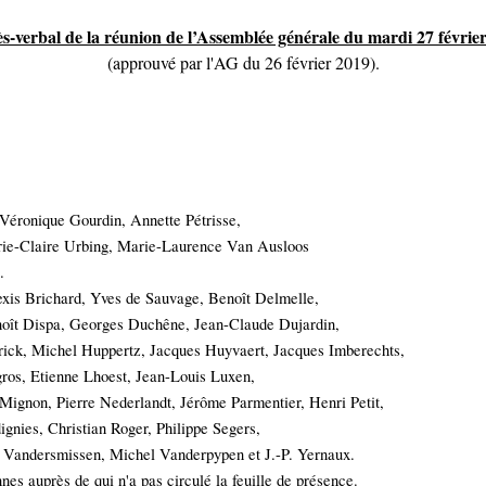
s-verbal de la réunion de l’Assemblée générale du mardi 27 févrie
(approuvé par l'AG du 26 février 2019).
 Véronique Gourdin, Annette Pétrisse,
ie-Claire Urbing, Marie-Laurence Van Ausloos
.
xis Brichard, Yves de Sauvage, Benoît Delmelle,
ît Dispa, Georges Duchêne, Jean-Claude Dujardin,
rick, Michel Huppertz, Jacques Huyvaert, Jacques Imberechts,
gros, Etienne Lhoest, Jean-Louis Luxen,
ignon, Pierre Nederlandt, Jérôme Parmentier, Henri Petit,
gnies, Christian Roger, Philippe Segers,
missen, Michel Vanderpypen et J.-P. Yernaux.
nes auprès de qui n'a pas circulé la feuille de présence.