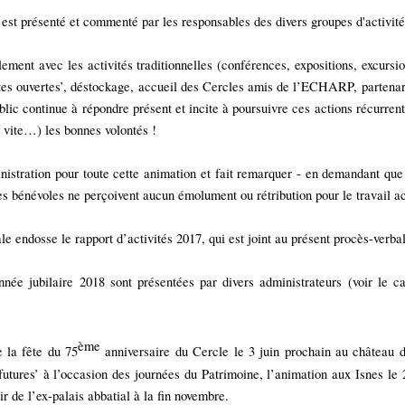
est présenté et commenté par les responsables des divers groupes d'activités
ement avec les activités traditionnelles (conférences, expositions, excurs
rtes ouvertes’, déstockage, accueil des Cercles amis de l’ECHARP, partenari
ic continue à répondre présent et incite à poursuivre ces actions récurrente
p vite…) les bonnes volontés !
nistration pour toute cette animation et fait remarquer - en demandant que
 les bénévoles ne perçoivent aucun émolument ou rétribution pour le travail a
 endosse le rapport d’activités 2017, qui est joint au présent procès-verbal
année jubilaire 2018 sont présentées par divers administrateurs (voir le c
ème
e la fête du
75
anniversaire du Cercle le 3 juin prochain au château 
 futures’ à l’occasion des journées du Patrimoine, l’animation aux Isnes le 
r de l’ex-palais abbatial à la fin novembre.