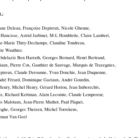
 :
ane Deleau, Françoise Depireux, Nicole Ghenne,
Hancisse, Astrid Jarbinet, M-L Homblette, Claire Lambert,
e-Marie Thiry-Dechamps, Claudine Tondreau,
tte Wauthier.
bdelaziz Ben Harrath, Georges Bernard, Henri Bertrand,
iaux, Pierre Cox, Gauthier de Sauvage, Marquis de Trazegnies,
 Claude Deroanne, Yvan Douchie, Jean Duquenne,
ndré Férard, Dominique Gaziaux, André Gourdin,
 Henry,
Michel Henry, Gérard Horion, Jean Imberechts,
ris, Richard Kettman, Alain Lecomte, Claude Lempereur,
s Malotaux, Jean-Pierre Mathot, Paul Pâquet,
oghe, Georges Theizen, Michel Torrekens,
rman Van Geel