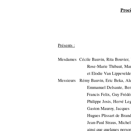
Procè
Présents :
Mesdames
Cécile Bauvin, Rita Bouvier,
Rose-Marie Thibaut, Mar
et Elodie Van Lippevelde
Messieurs
Rémy Bauvin, Eric Beka, Ale
Emmanuel Delsaute, Beno
Francis Felix, Guy Frédé
Philippe Josis, Hervé Le
Gaston Mauroy, Jacques M
Hugues Plissart de Brandi
Jean-Paul Straus, Michel Vanders
ainsi que quelques person