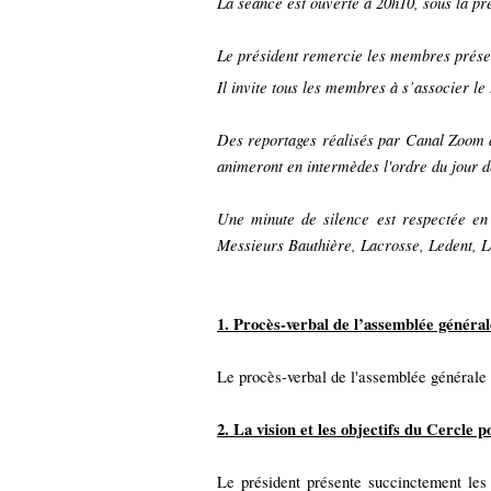
La séance est ouverte à 20h10, sous la pr
Le président remercie les membres présents
Il invite tous les membres à s’associer le 
Des reportages réalisés par Canal Zoom au
animeront en intermèdes l'ordre du jour d
Une minute de silence est respectée 
Messieurs Bauthière, Lacrosse, Ledent, L
1. Procès-verbal de l’assemblée général
Le procès-verbal de l'assemblée générale d
2. La vision et les objectifs du Cercle 
Le président présente succinctement les o